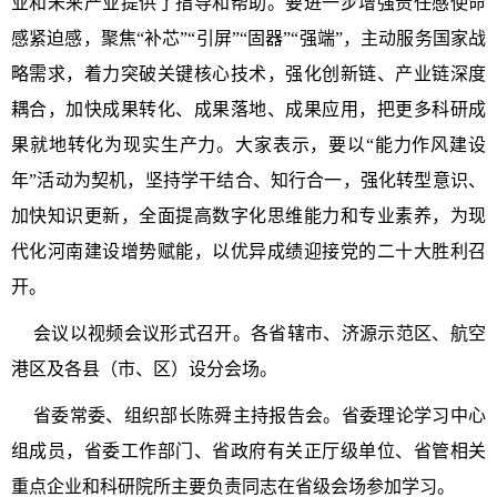
业和未来产业提供了指导和帮助。要进一步增强责任感使命
感紧迫感，聚焦“补芯”“引屏”“固器”“强端”，主动服务国家战
略需求，着力突破关键核心技术，强化创新链、产业链深度
耦合，加快成果转化、成果落地、成果应用，把更多科研成
果就地转化为现实生产力。大家表示，要以“能力作风建设
年”活动为契机，坚持学干结合、知行合一，强化转型意识、
加快知识更新，全面提高数字化思维能力和专业素养，为现
代化河南建设增势赋能，以优异成绩迎接党的
二十大
胜利召
开。
会议以视频会议形式召开。各省辖市、济源示范区、航空
港区及各县（市、区）设分会场。
省委常委、组织部长陈舜主持报告会。省委理论学
习
中心
组成员，省委工作部门、省政府有关正厅级单位、省管相关
重点企业和科研院所主要负责同志在省级会场参加学
习
。