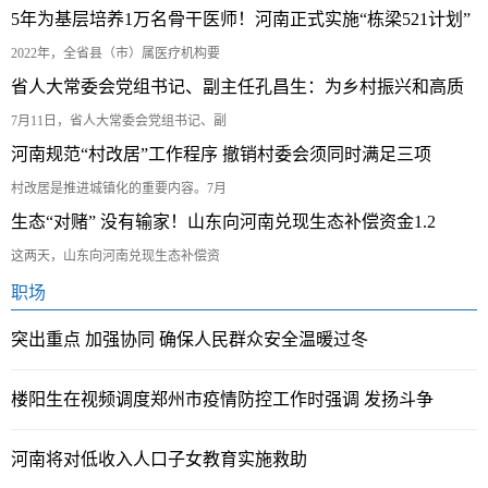
5年为基层培养1万名骨干医师！河南正式实施“栋梁521计划”
2022年，全省县（市）属医疗机构要
省人大常委会党组书记、副主任孔昌生：为乡村振兴和高质
7月11日，省人大常委会党组书记、副
河南规范“村改居”工作程序 撤销村委会须同时满足三项
村改居是推进城镇化的重要内容。7月
生态“对赌” 没有输家！山东向河南兑现生态补偿资金1.2
这两天，山东向河南兑现生态补偿资
职场
突出重点 加强协同 确保人民群众安全温暖过冬
楼阳生在视频调度郑州市疫情防控工作时强调 发扬斗争
河南将对低收入人口子女教育实施救助